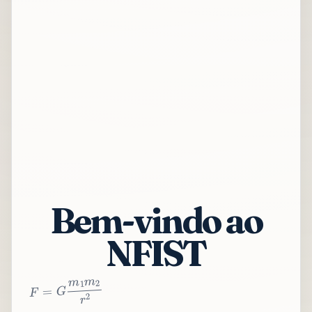
Bem-vindo ao
NFIST
2
r
2
m
1
m
G
=
F