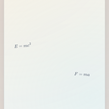
2
c
m
=
E
F
=
m
a