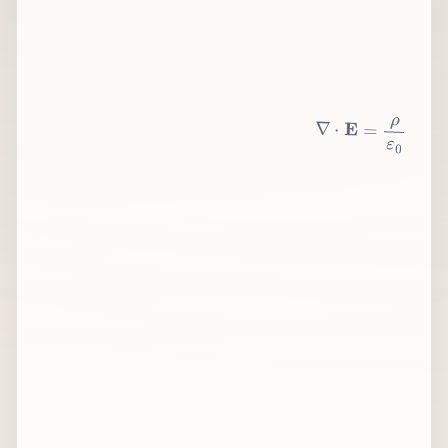
∇
⋅
E
=
ρ
ε
0