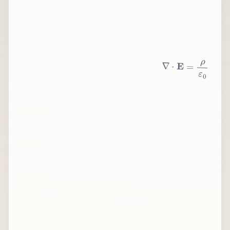
∇
⋅
E
=
ρ
ε
0