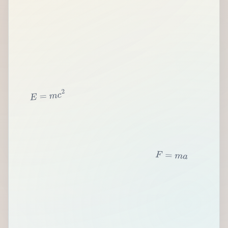
2
c
m
=
E
F
=
m
a