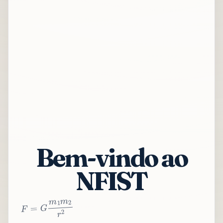
Bem-vindo ao
NFIST
2
r
2
m
1
m
G
=
F