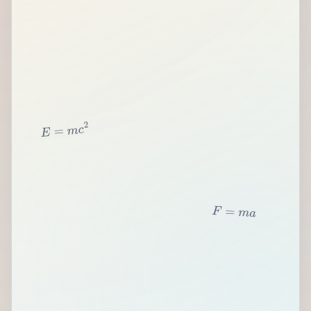
2
c
m
=
E
F
=
m
a