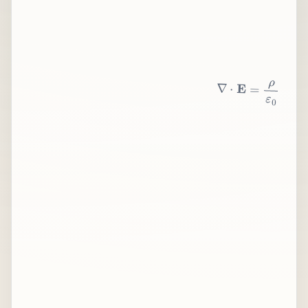
∇
⋅
E
=
ρ
ε
0