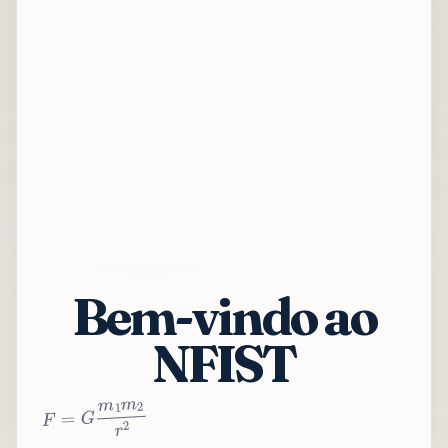
Bem-vindo ao
NFIST
2
r
2
m
1
m
G
=
F