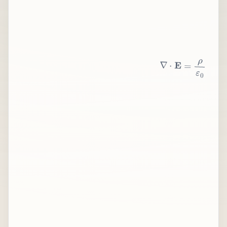
∇
⋅
E
=
ρ
ε
0