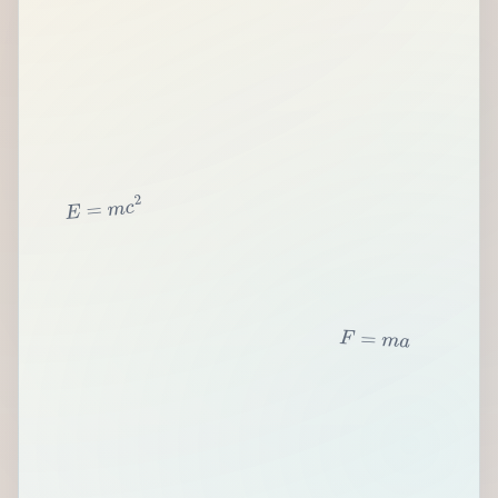
2
c
m
=
E
F
=
m
a