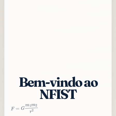
Bem-vindo ao
NFIST
2
r
2
m
1
m
G
=
F