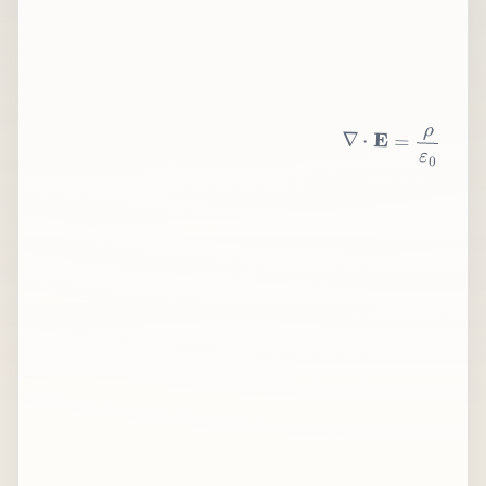
∇
⋅
E
=
ρ
ε
0