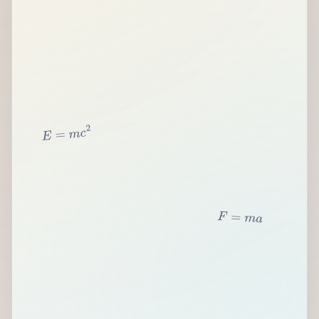
2
c
m
=
E
F
=
m
a