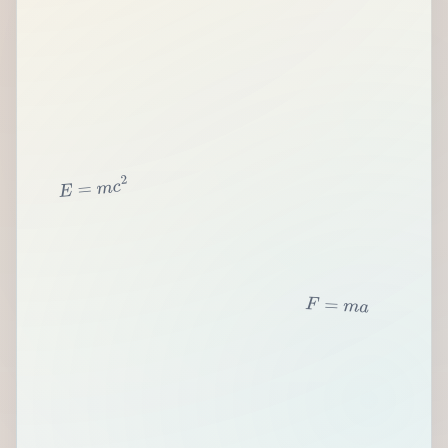
2
c
m
=
E
F
=
m
a