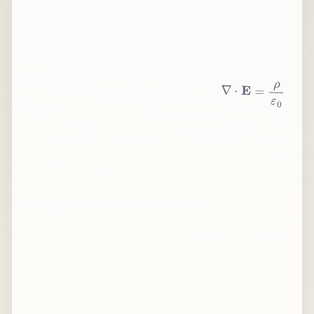
∇
⋅
E
=
ρ
ε
0