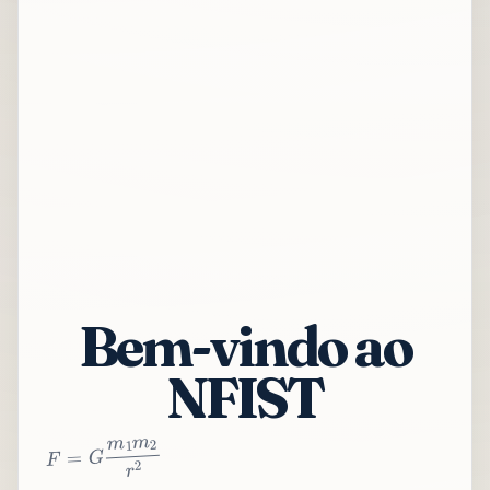
Bem-vindo ao
NFIST
2
r
2
m
1
m
G
=
F