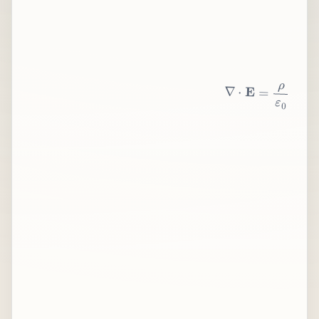
∇
⋅
E
=
ρ
ε
0