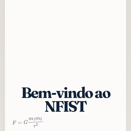
Bem-vindo ao
NFIST
2
r
2
m
1
m
G
=
F