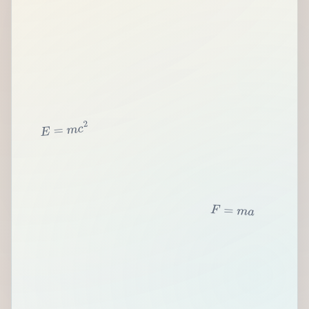
2
c
m
=
E
F
=
m
a