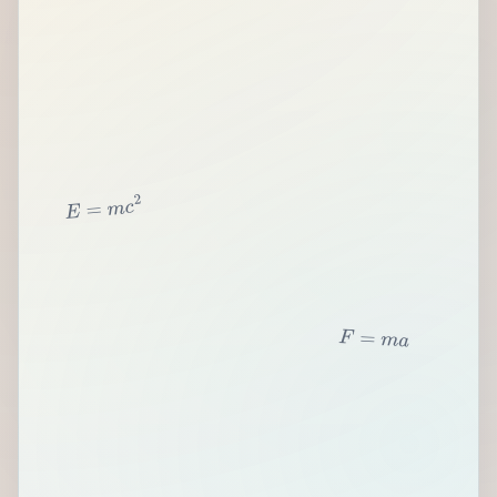
2
c
m
=
E
F
=
m
a