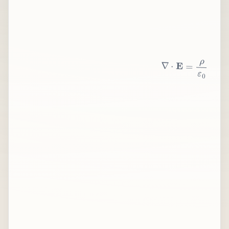
∇
⋅
E
=
ρ
ε
0