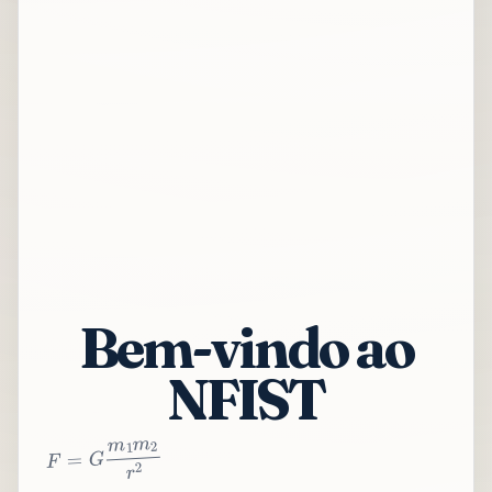
Bem-vindo ao
NFIST
2
r
2
m
1
m
G
=
F