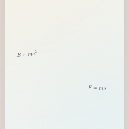
2
c
m
=
E
F
=
m
a