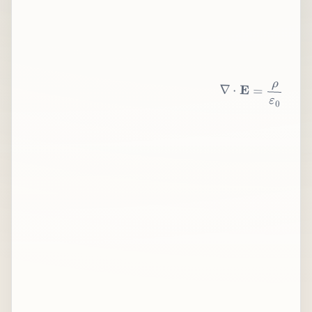
∇
⋅
E
=
ρ
ε
0