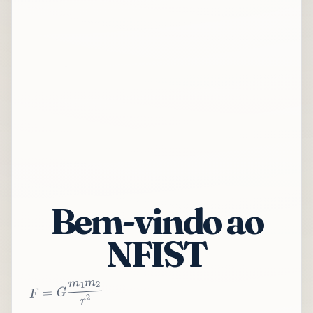
Bem-vindo ao
NFIST
2
r
2
m
1
m
G
=
F