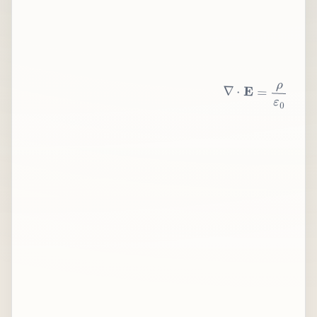
∇
⋅
E
=
ρ
ε
0