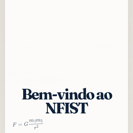
Bem-vindo ao
NFIST
2
r
2
m
1
m
G
=
F