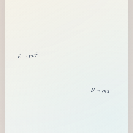
2
c
m
=
E
F
=
m
a