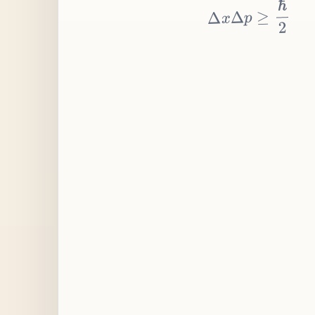
≥
p
Δ
x
Δ