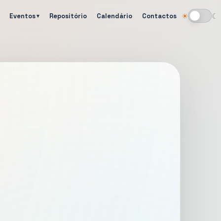
Eventos
Repositório
Calendário
Contactos
☀
☾
Alternar tema