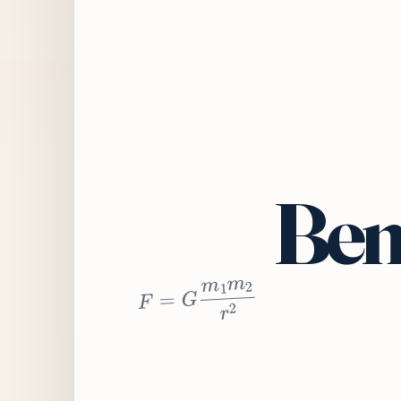
Bem
2
r
2
m
1
m
G
=
F