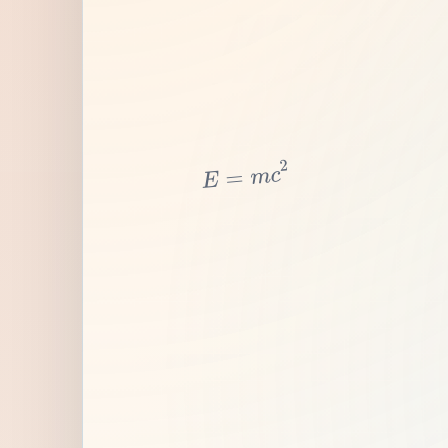
2
c
m
=
E