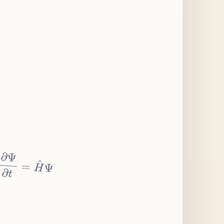
∂
Ψ
∂
t
=
H
^
Ψ