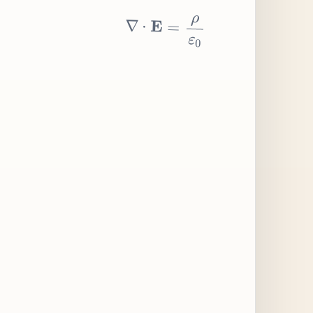
∇
⋅
E
=
ρ
ε
0