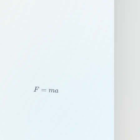
F
=
m
a