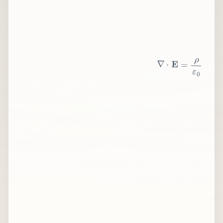
∇
⋅
E
=
ρ
ε
0