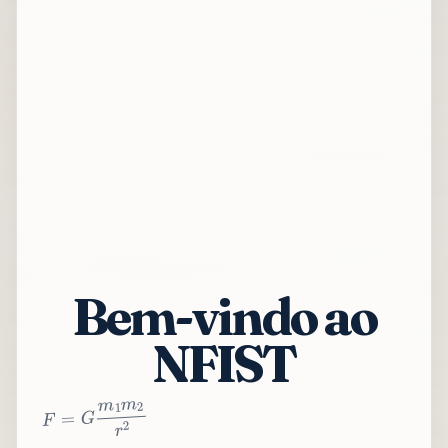
Bem-vindo ao
NFIST
2
r
2
m
1
m
G
=
F