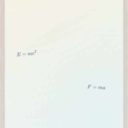
2
c
m
=
E
F
=
m
a