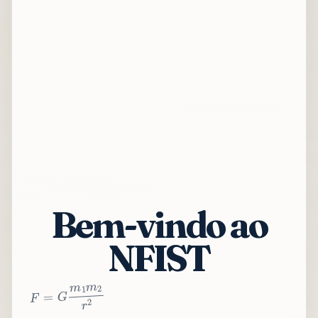
Bem-vindo ao
NFIST
2
r
2
m
1
m
G
=
F