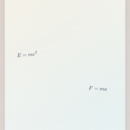
2
c
m
=
E
F
=
m
a