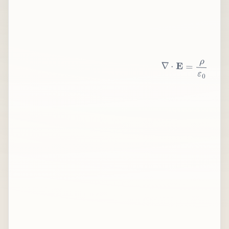
∇
⋅
E
=
ρ
ε
0