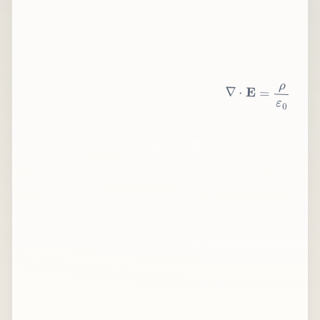
∇
⋅
E
=
ρ
ε
0