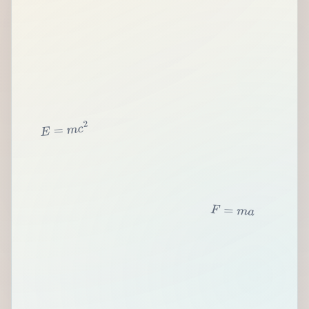
2
c
m
=
E
F
=
m
a