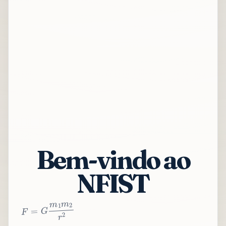
Bem-vindo ao
NFIST
2
r
2
m
1
m
G
=
F