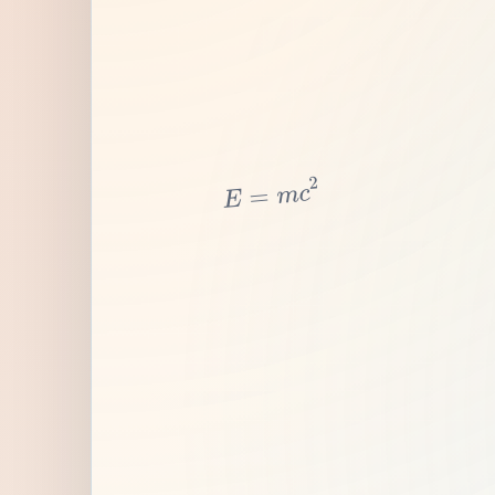
2
c
m
=
E