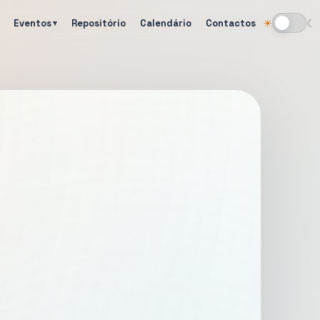
Eventos
Repositório
Calendário
Contactos
☀
☾
Alternar tema