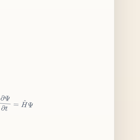
∂
Ψ
∂
t
=
H
^
Ψ