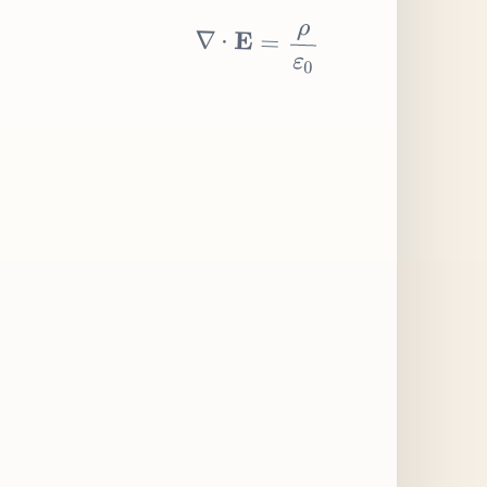
∇
⋅
E
=
ρ
ε
0