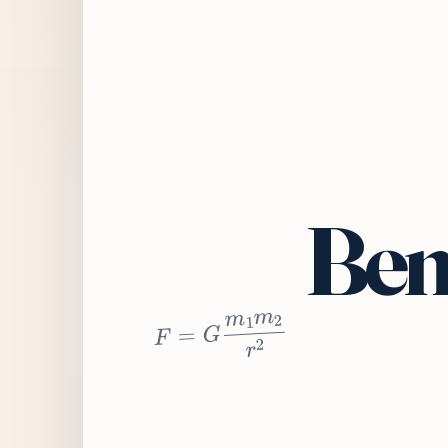
Bem
2
r
2
m
1
m
G
=
F