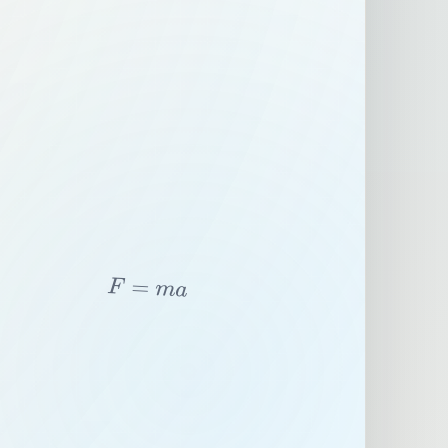
F
=
m
a