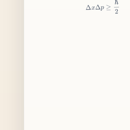
≥
p
Δ
x
Δ