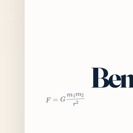
Bem
2
r
2
m
1
m
G
=
F