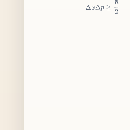
≥
p
Δ
x
Δ