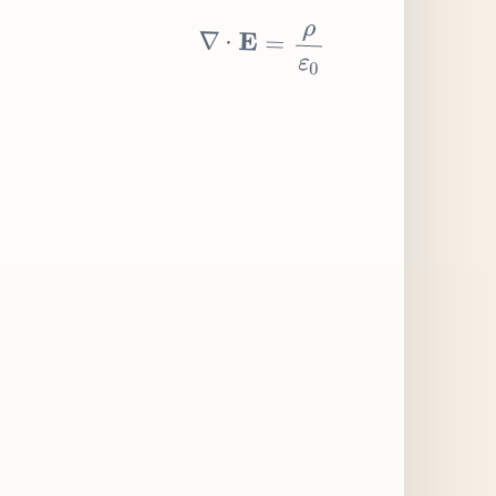
∇
⋅
E
=
ρ
ε
0