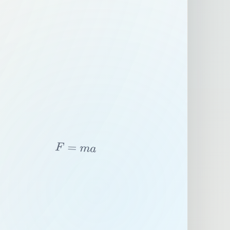
F
=
m
a