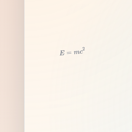
2
c
m
=
E