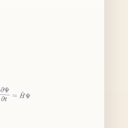
∂
Ψ
∂
t
=
H
^
Ψ