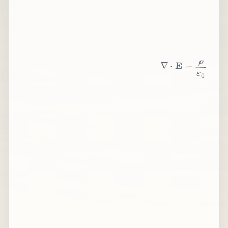
∇
⋅
E
=
ρ
ε
0