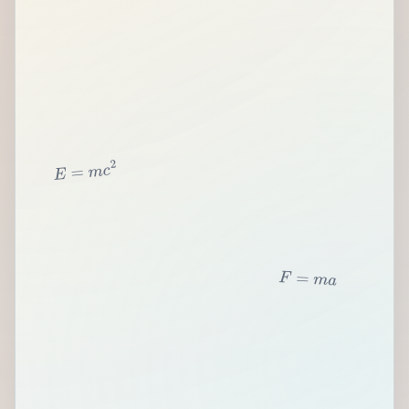
2
c
m
=
E
F
=
m
a