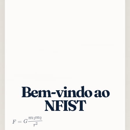
Bem-vindo ao
NFIST
2
r
2
m
1
m
G
=
F