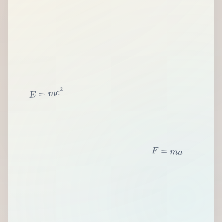
2
c
m
=
E
F
=
m
a