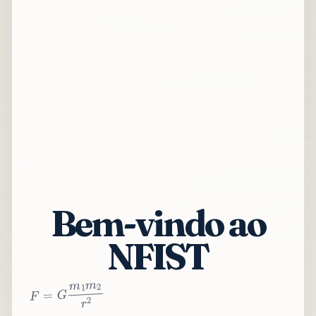
Bem-vindo ao
NFIST
2
r
2
m
1
m
G
=
F