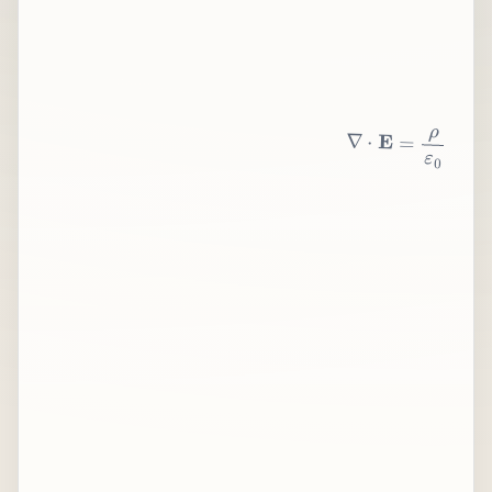
∇
⋅
E
=
ρ
ε
0