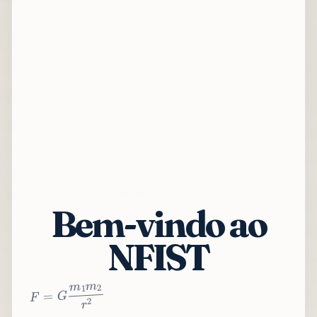
Bem-vindo ao
NFIST
2
r
2
m
1
m
G
=
F