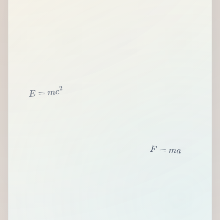
2
c
m
=
E
F
=
m
a