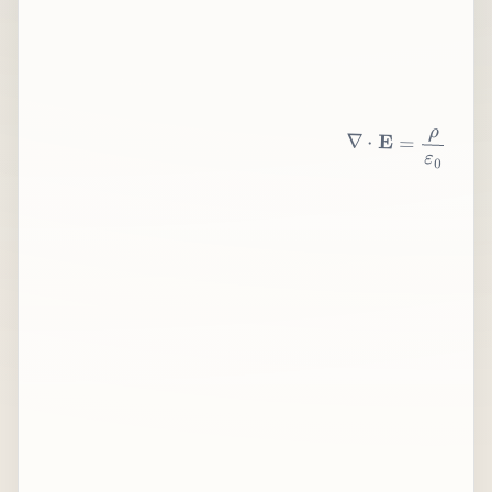
∇
⋅
E
=
ρ
ε
0