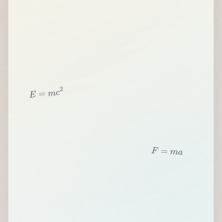
2
c
m
=
E
F
=
m
a