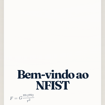
Bem-vindo ao
NFIST
2
r
2
m
1
m
G
=
F