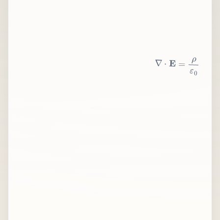
∇
⋅
E
=
ρ
ε
0