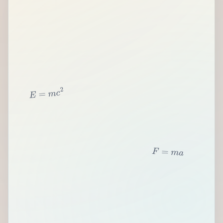
2
c
m
=
E
F
=
m
a