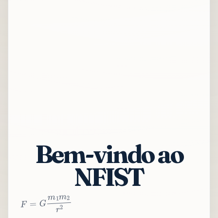
Bem-vindo ao
NFIST
2
r
2
m
1
m
G
=
F