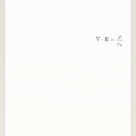
∇
⋅
E
=
ρ
ε
0