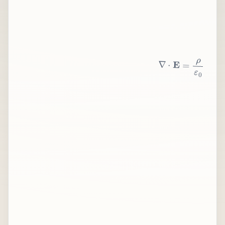
∇
⋅
E
=
ρ
ε
0