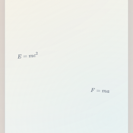
2
c
m
=
E
F
=
m
a