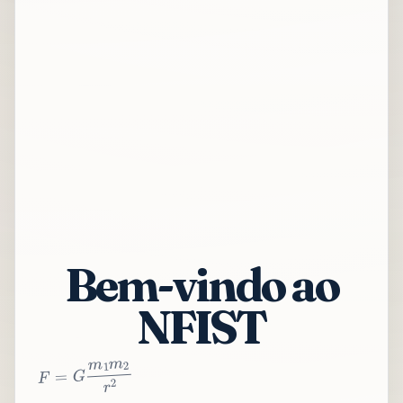
Bem-vindo ao
NFIST
2
r
2
m
1
m
G
=
F