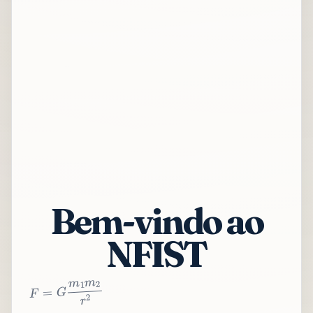
Bem-vindo ao
NFIST
2
r
2
m
1
m
G
=
F