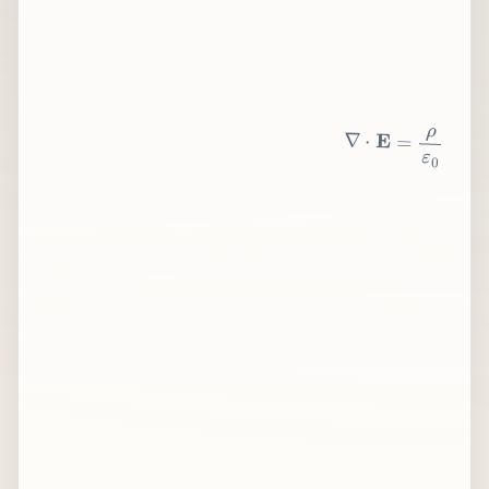
∇
⋅
E
=
ρ
ε
0