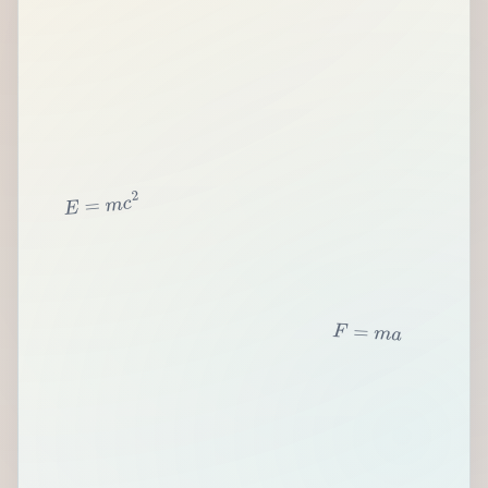
2
c
m
=
E
F
=
m
a