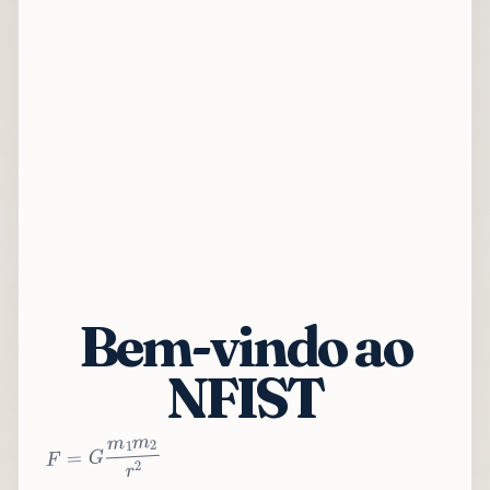
Bem-vindo ao
NFIST
2
r
2
m
1
m
G
=
F