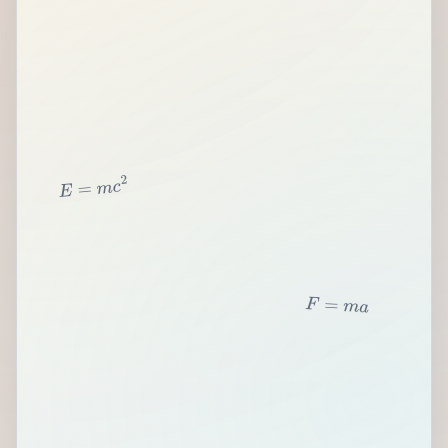
2
c
m
=
E
F
=
m
a