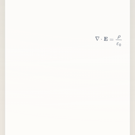
∇
⋅
E
=
ρ
ε
0