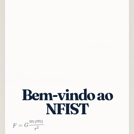
Bem-vindo ao
NFIST
2
r
2
m
1
m
G
=
F