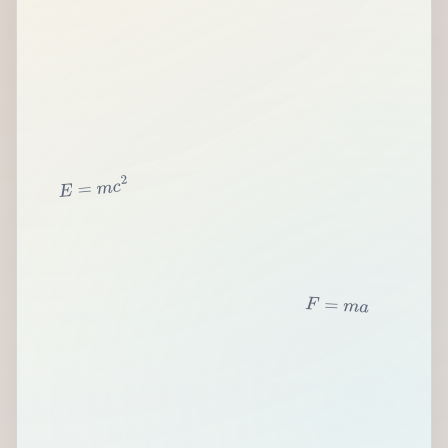
2
c
m
=
E
F
=
m
a