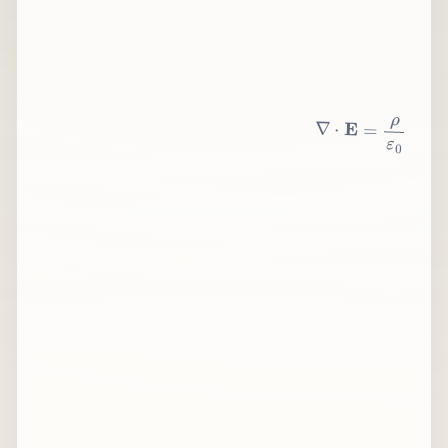
∇
⋅
E
=
ρ
ε
0