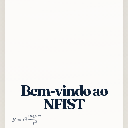
Bem-vindo ao
NFIST
2
r
2
m
1
m
G
=
F