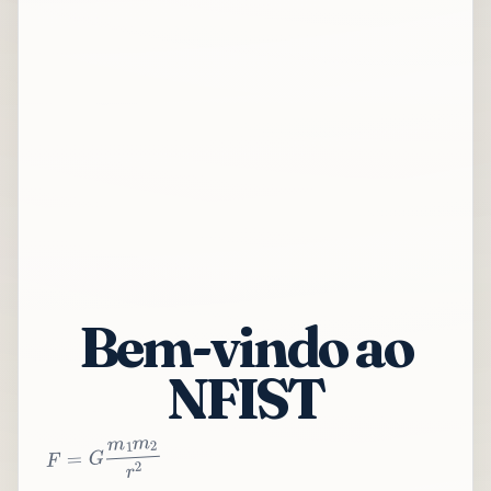
Bem-vindo ao
NFIST
2
r
2
m
1
m
G
=
F