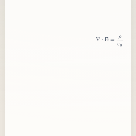
∇
⋅
E
=
ρ
ε
0