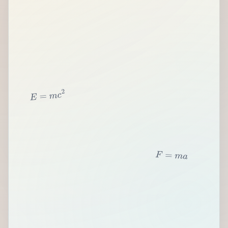
2
c
m
=
E
F
=
m
a