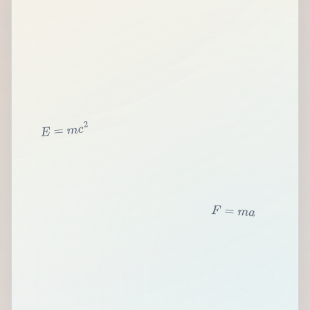
2
c
m
=
E
F
=
m
a