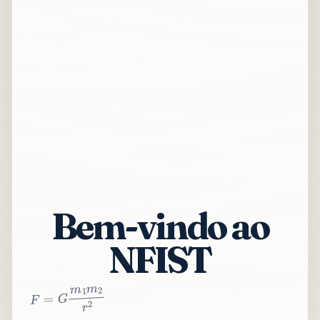
Bem-vindo ao
NFIST
2
r
2
m
1
m
G
=
F