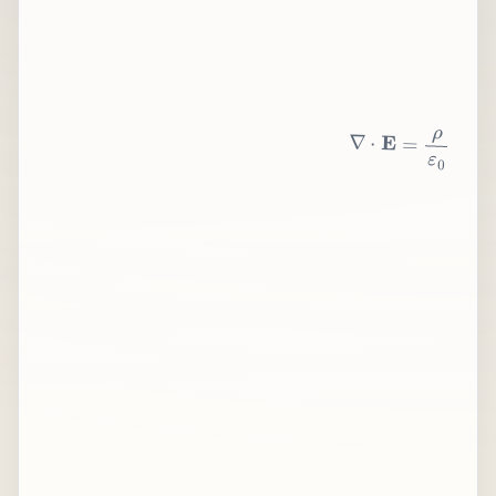
∇
⋅
E
=
ρ
ε
0