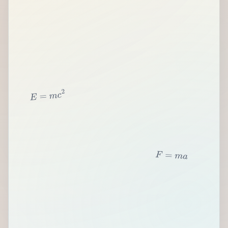
2
c
m
=
E
F
=
m
a