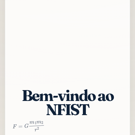
Bem-vindo ao
NFIST
2
r
2
m
1
m
G
=
F