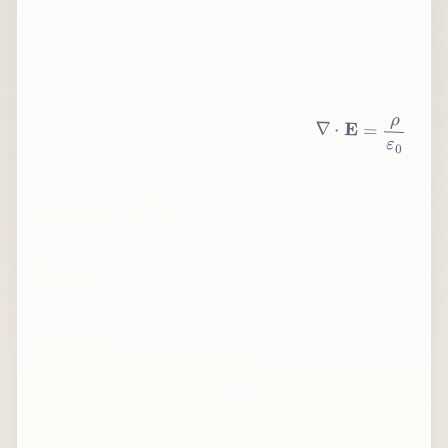
∇
⋅
E
=
ρ
ε
0