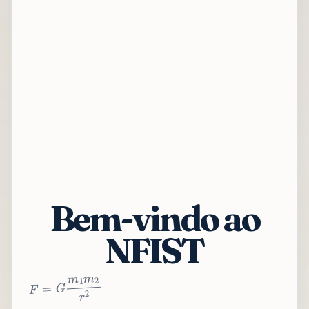
Bem-vindo ao
NFIST
2
r
2
m
1
m
G
=
F