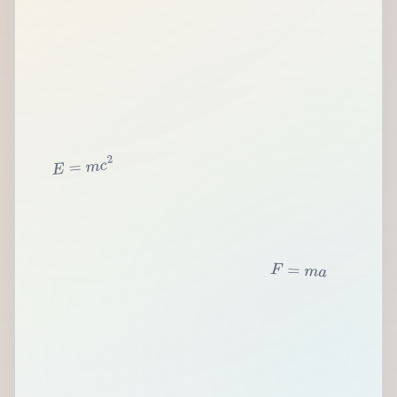
2
c
m
=
E
F
=
m
a