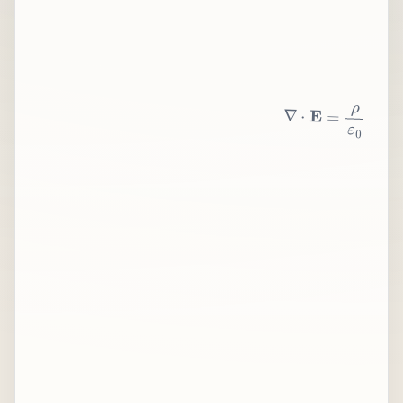
∇
⋅
E
=
ρ
ε
0