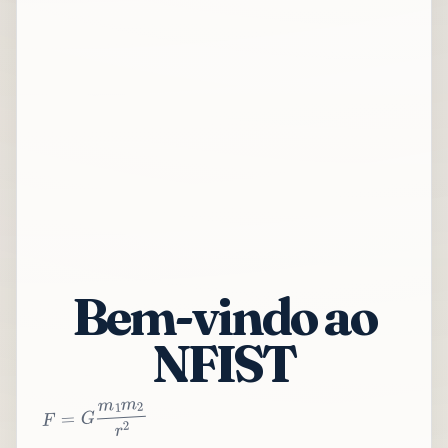
Bem-vindo ao
NFIST
2
r
2
m
1
m
G
=
F