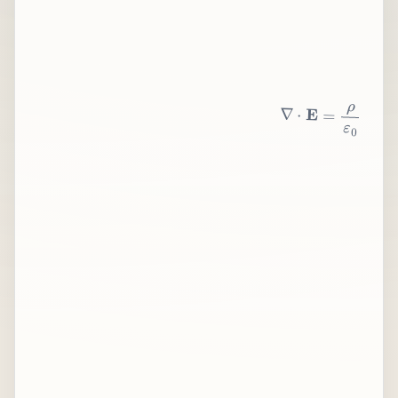
∇
⋅
E
=
ρ
ε
0