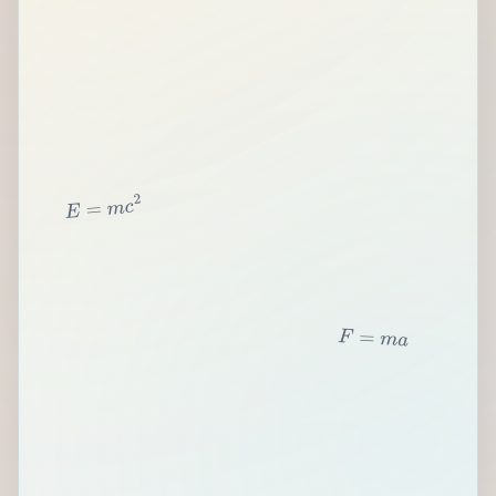
2
c
m
=
E
F
=
m
a