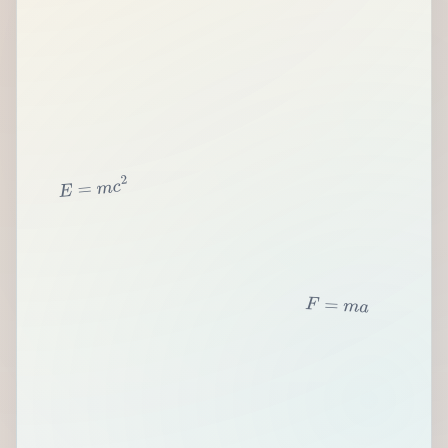
2
c
m
=
E
F
=
m
a