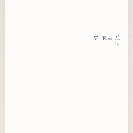
∇
⋅
E
=
ρ
ε
0