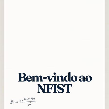
Bem-vindo ao
NFIST
2
r
2
m
1
m
G
=
F