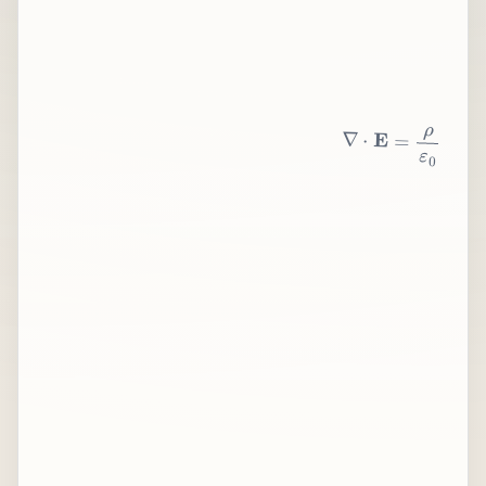
∇
⋅
E
=
ρ
ε
0