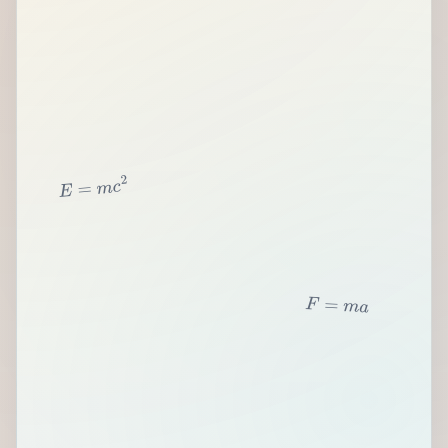
2
c
m
=
E
F
=
m
a