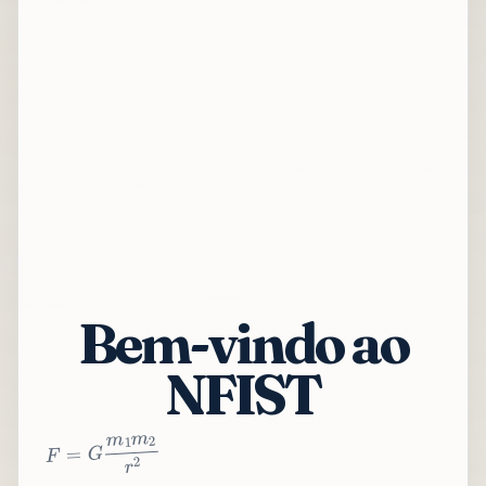
Bem-vindo ao
NFIST
2
r
2
m
1
m
G
=
F