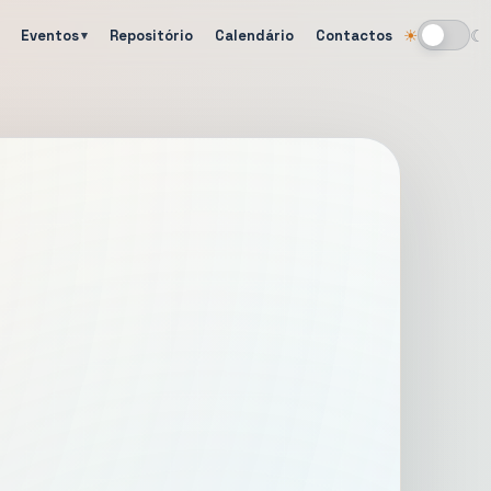
Eventos
Repositório
Calendário
Contactos
☀
☾
Alternar tema