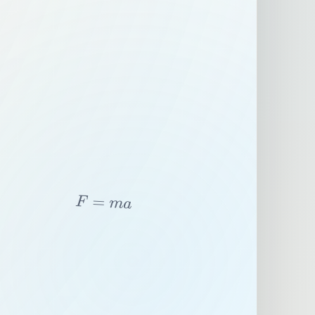
F
=
m
a