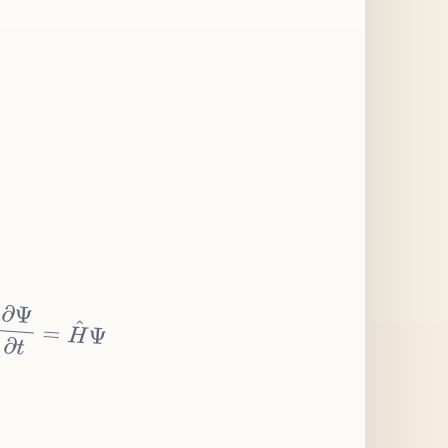
∂
Ψ
∂
t
=
H
^
Ψ