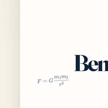
Bem
2
r
2
m
1
m
G
=
F