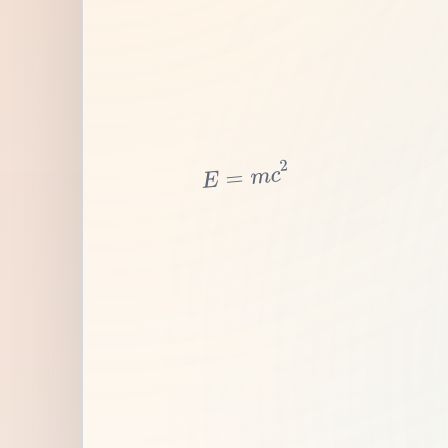
2
c
m
=
E