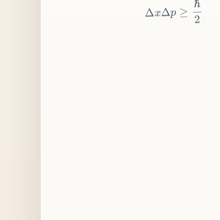
≥
p
Δ
x
Δ