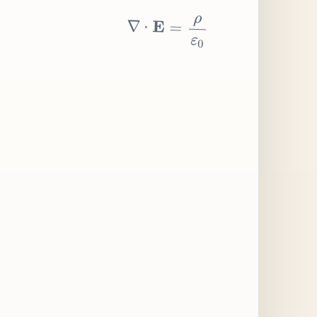
∇
⋅
E
=
ρ
ε
0