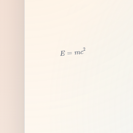
2
c
m
=
E