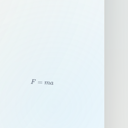
F
=
m
a