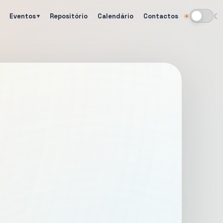
Eventos
Repositório
Calendário
Contactos
☀
☾
Alternar tema