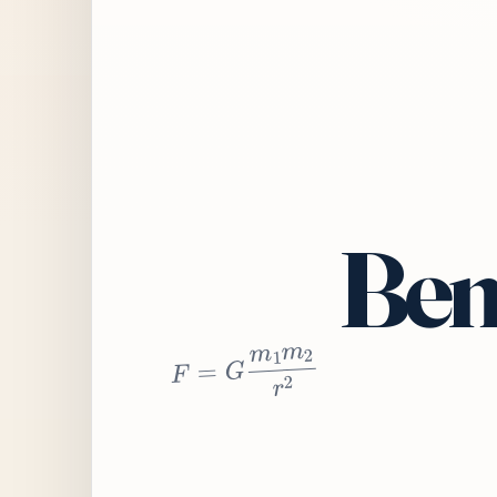
Bem
2
r
2
m
1
m
G
=
F