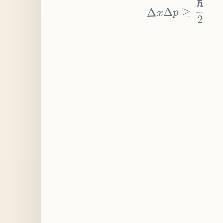
≥
p
Δ
x
Δ