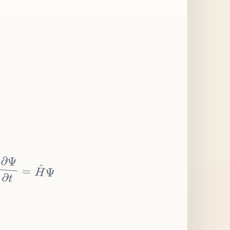
∂
Ψ
∂
t
=
H
^
Ψ