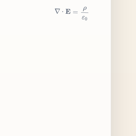
∇
⋅
E
=
ρ
ε
0