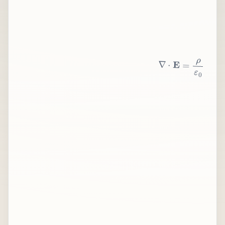
∇
⋅
E
=
ρ
ε
0