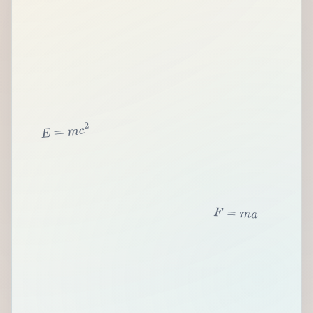
2
c
m
=
E
F
=
m
a