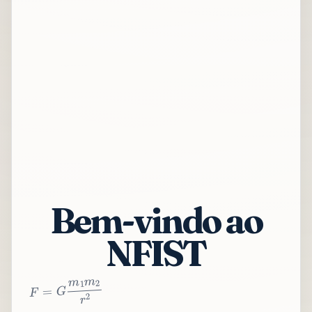
Bem-vindo ao
NFIST
2
r
2
m
1
m
G
=
F