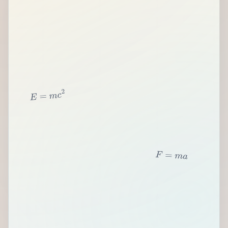
2
c
m
=
E
F
=
m
a