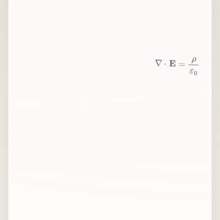
∇
⋅
E
=
ρ
ε
0