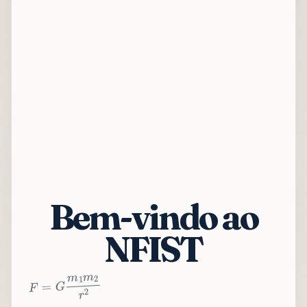
Bem-vindo ao
NFIST
2
r
2
m
1
m
G
=
F