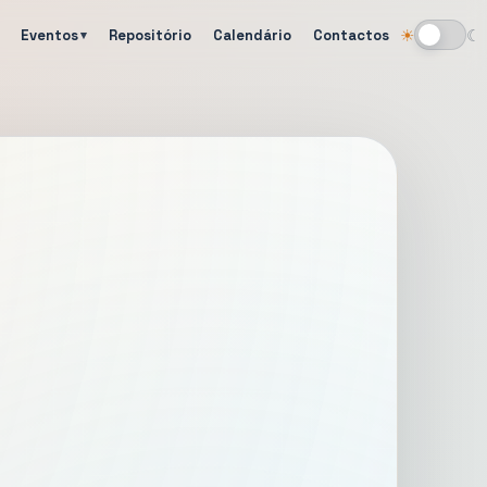
Eventos
Repositório
Calendário
Contactos
☀
☾
Alternar tema