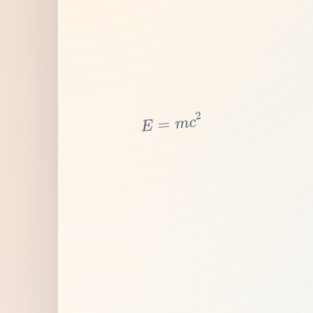
2
c
m
=
E