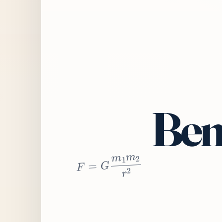
Bem
2
r
2
m
1
m
G
=
F