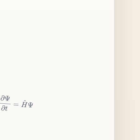
∂
Ψ
∂
t
=
H
^
Ψ