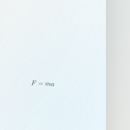
F
=
m
a