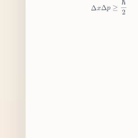
≥
p
Δ
x
Δ