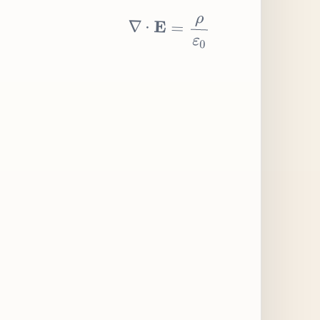
∇
⋅
E
=
ρ
ε
0