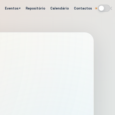
Eventos
Repositório
Calendário
Contactos
☀
☾
Alternar tema