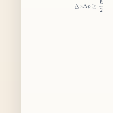
≥
p
Δ
x
Δ