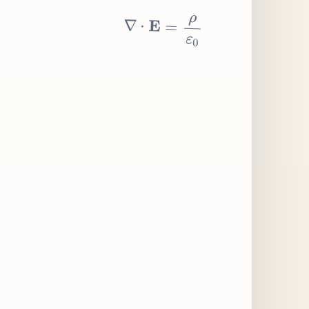
∇
⋅
E
=
ρ
ε
0