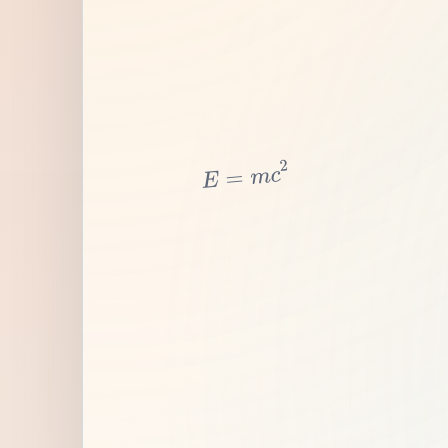
2
c
m
=
E