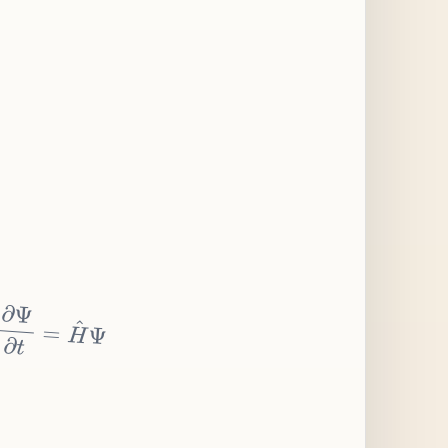
∂
Ψ
∂
t
=
H
^
Ψ