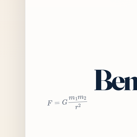
Bem
2
r
2
m
1
m
G
=
F