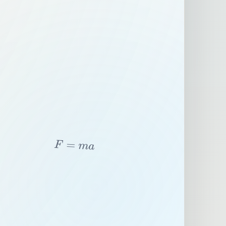
F
=
m
a