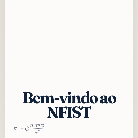
Bem-vindo ao
NFIST
2
r
2
m
1
m
G
=
F