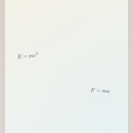
2
c
m
=
E
F
=
m
a