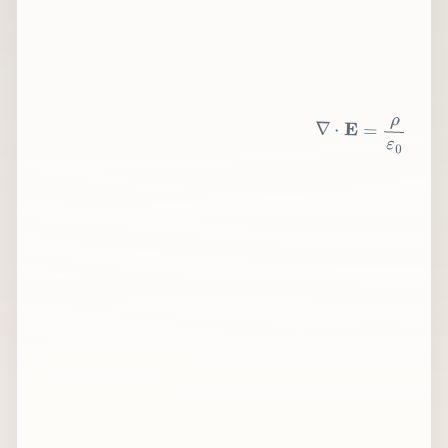
∇
⋅
E
=
ρ
ε
0