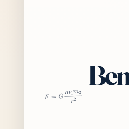
Bem
2
r
2
m
1
m
G
=
F