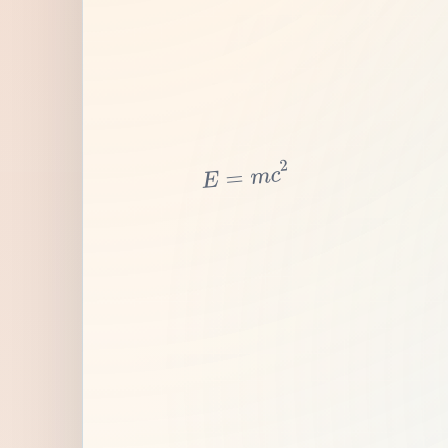
2
c
m
=
E