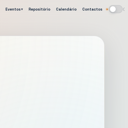
Eventos
Repositório
Calendário
Contactos
☀
☾
Alternar tema