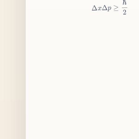
≥
p
Δ
x
Δ