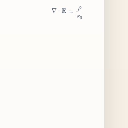
∇
⋅
E
=
ρ
ε
0