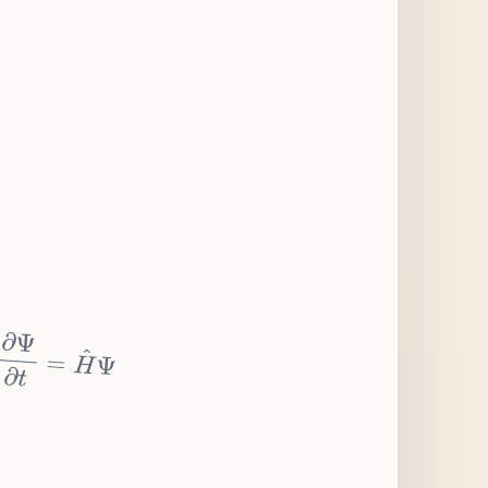
∂
Ψ
∂
t
=
H
^
Ψ