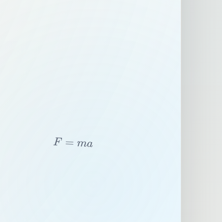
F
=
m
a