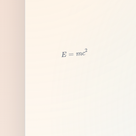
2
c
m
=
E