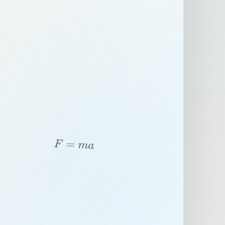
F
=
m
a