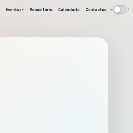
Eventos
Repositório
Calendário
Contactos
☀
☾
Alternar tema