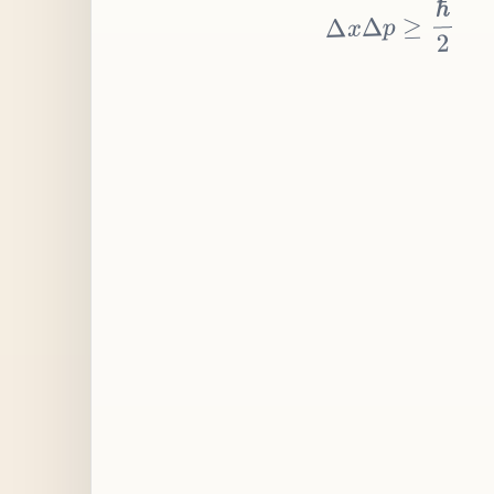
≥
p
Δ
x
Δ