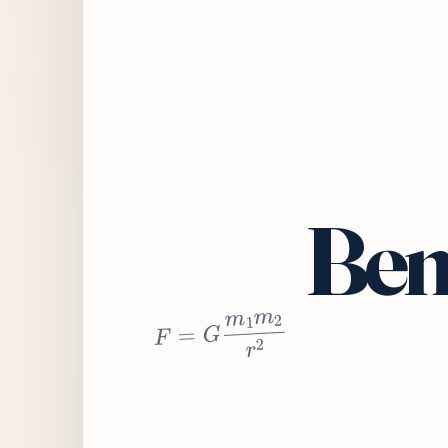
Bem
2
r
2
m
1
m
G
=
F