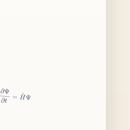
∂
Ψ
∂
t
=
H
^
Ψ