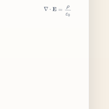
∇
⋅
E
=
ρ
ε
0