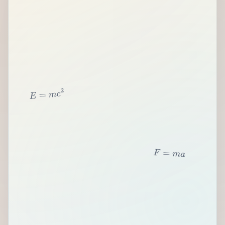
2
c
m
=
E
F
=
m
a