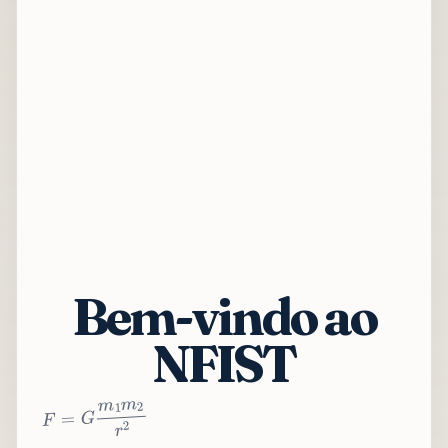
Bem-vindo ao
NFIST
2
r
2
m
1
m
G
=
F