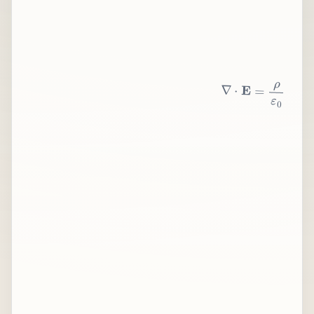
∇
⋅
E
=
ρ
ε
0