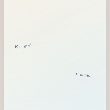
2
c
m
=
E
F
=
m
a