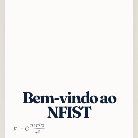
Bem-vindo ao
NFIST
2
r
2
m
1
m
G
=
F