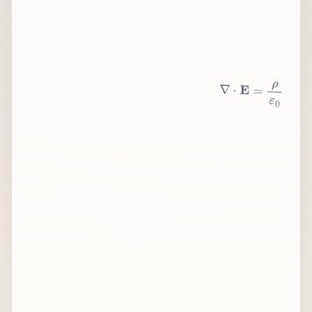
∇
⋅
E
=
ρ
ε
0