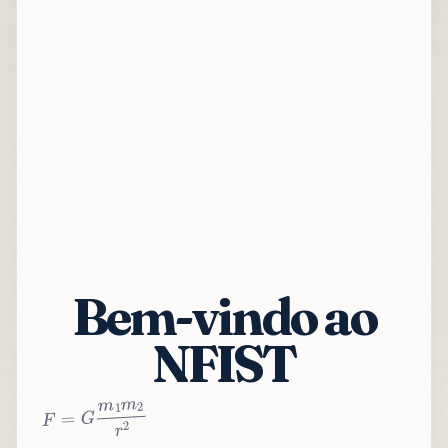
Bem-vindo ao
NFIST
2
r
2
m
1
m
G
=
F