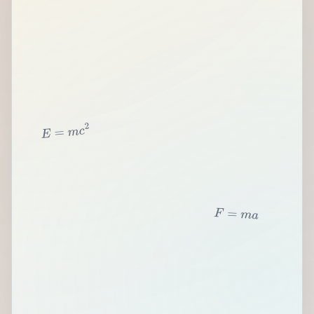
2
c
m
=
E
F
=
m
a