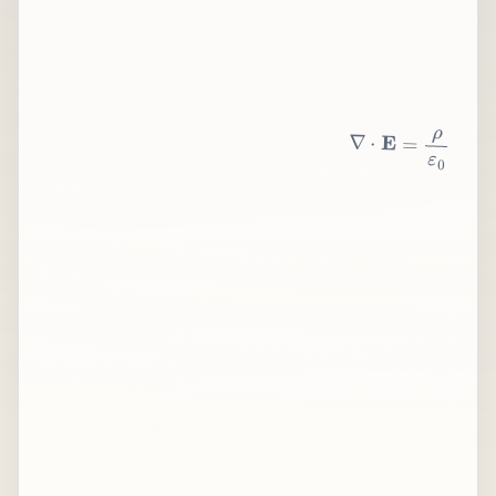
∇
⋅
E
=
ρ
ε
0