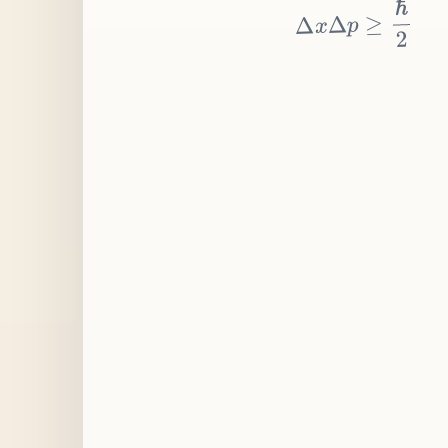
≥
p
Δ
x
Δ