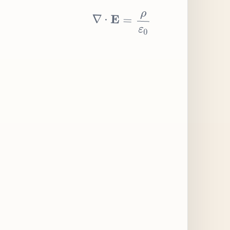
∇
⋅
E
=
ρ
ε
0