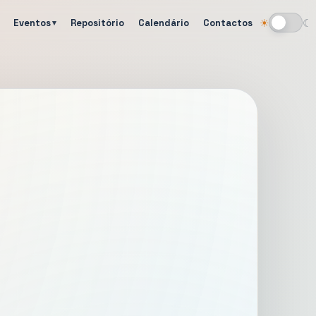
Eventos
Repositório
Calendário
Contactos
☀
☾
Alternar tema