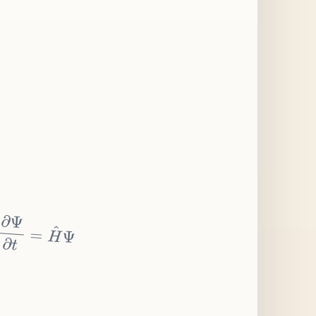
∂
Ψ
∂
t
=
H
^
Ψ