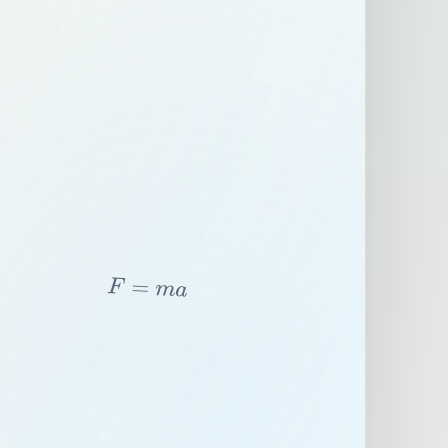
F
=
m
a