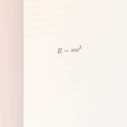
2
c
m
=
E