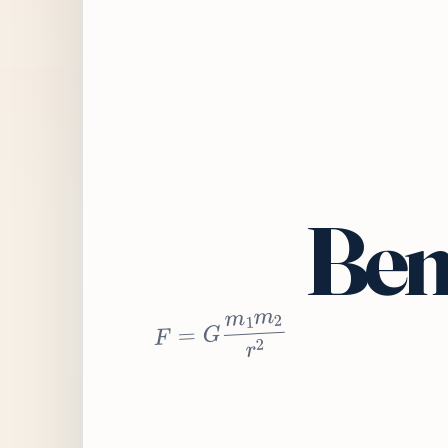
Bem
2
r
2
m
1
m
G
=
F