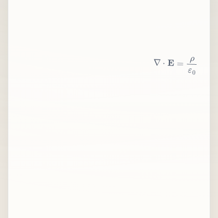
∇
⋅
E
=
ρ
ε
0