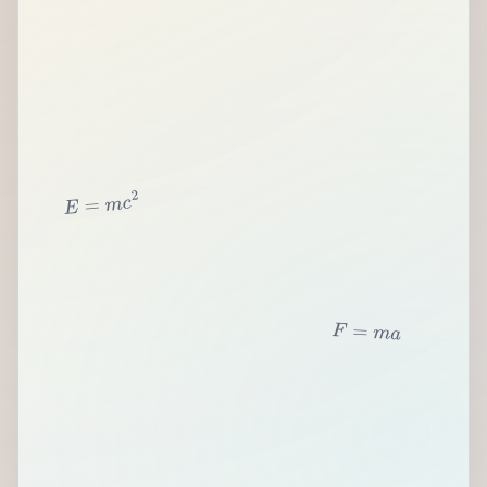
2
c
m
=
E
F
=
m
a