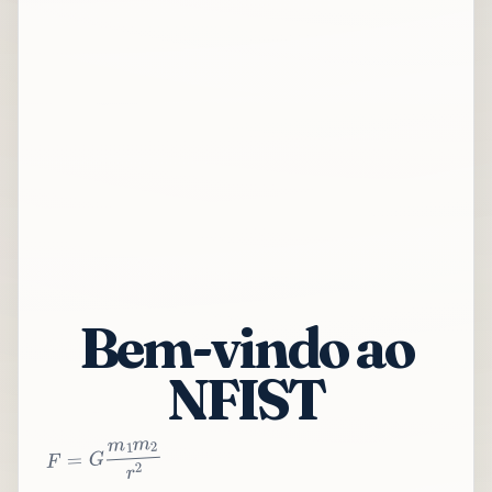
Bem-vindo ao
NFIST
2
r
2
m
1
m
G
=
F