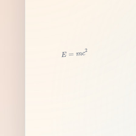
2
c
m
=
E