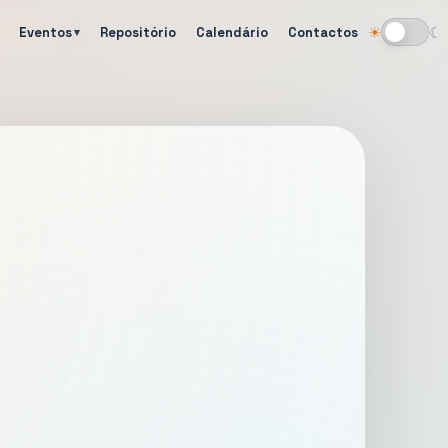
Eventos
Repositório
Calendário
Contactos
☀
☾
Alternar tema