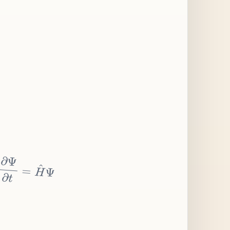
∂
Ψ
∂
t
=
H
^
Ψ