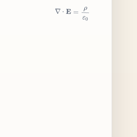
∇
⋅
E
=
ρ
ε
0