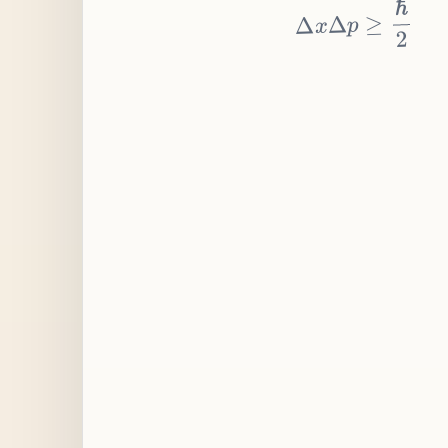
≥
p
Δ
x
Δ