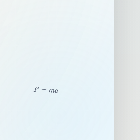
F
=
m
a