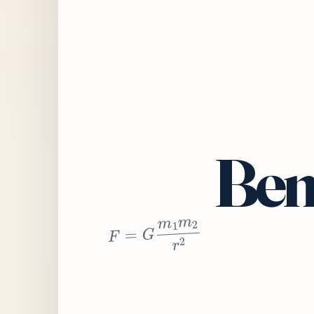
Bem
2
r
2
m
1
m
G
=
F