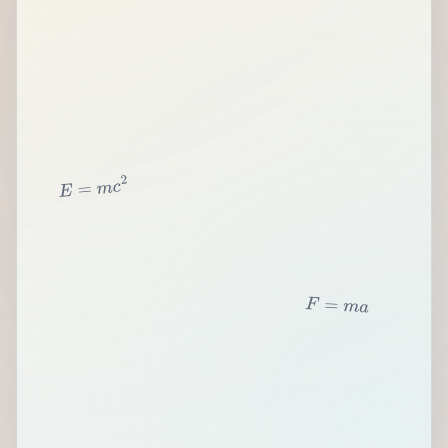
2
c
m
=
E
F
=
m
a