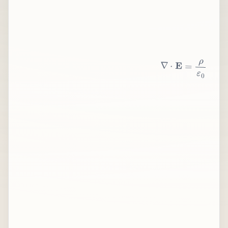
∇
⋅
E
=
ρ
ε
0