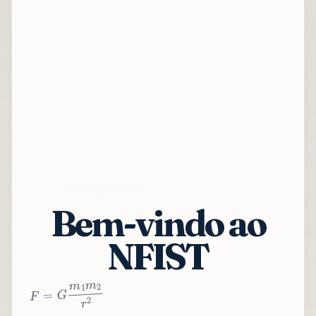
Bem-vindo ao
NFIST
2
r
2
m
1
m
G
=
F