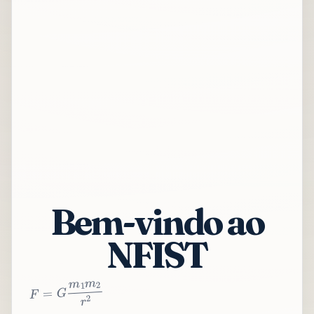
Bem-vindo ao
NFIST
2
r
2
m
1
m
G
=
F