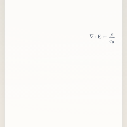
∇
⋅
E
=
ρ
ε
0